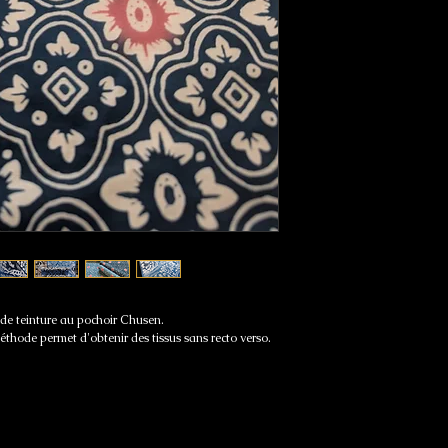
e de teinture au pochoir Chusen.
thode permet d'obtenir des tissus sans recto verso.