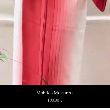
Aperçu rapide
Mobiles Mokuren.
Prix
180,00 €