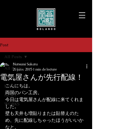
Post
All Posts
Natsumi Sakata
All Posts
20 janv. 2015
1 min de lecture
電気屋さんが先行配線！
EVENT
こんにちは。
MEDIA
両国のパン工房。
NEWS
今日は電気屋さんが配線に来てくれま
WORKS
した。
壁も天井も増貼りまたは貼替えのた
め、先に配線しちゃったほうがいいか
なと。