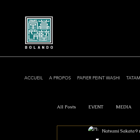
ACCUEIL
A PROPOS
PAPIER PEINT WASHI
TATAM
All Posts
EVENT
MEDIA
Natsumi Sakata
9 