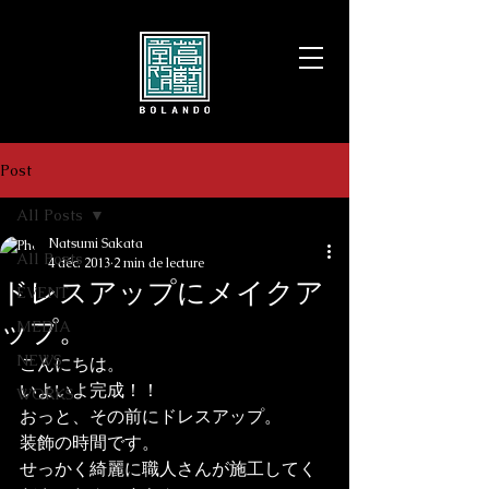
Post
All Posts
Natsumi Sakata
All Posts
4 déc. 2013
2 min de lecture
ドレスアップにメイクア
EVENT
ップ。
MEDIA
NEWS
こんにちは。
いよいよ完成！！
WORKS
おっと、その前にドレスアップ。
装飾の時間です。
せっかく綺麗に職人さんが施工してく