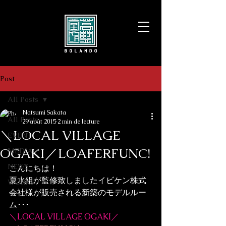
Post
All Posts
Natsumi Sakata
All Posts
29 août 2015
2 min de lecture
＼LOCAL VILLAGE
EVENT
OGAKI／LOAFERFUNC!
MEDIA
NEWS
こんにちは！
夏水組が監修致しましたイビケン株式
WORKS
会社様が販売される新築のモデルルー
ム･･･
＼LOCAL VILLAGE OGAKI／