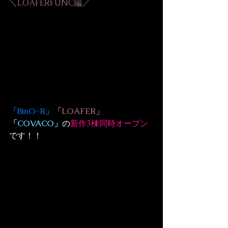
＼LOAFERFUNC編／
「BinO-R」
「LOAFER」
「COVACO」
の
新作3棟同時オープン
です！！