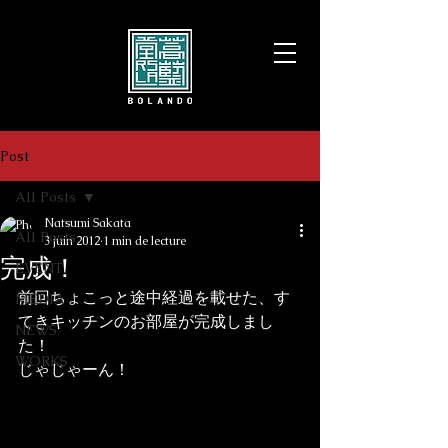
Post
All Posts
Natsumi Sakata
All Posts
3 juin 2012
1 min de lecture
完成！
EVENT
前回ちょこっと途中経過を載せた、す
MEDIA
てきキッチンのお部屋が完成しまし
NEWS
た！
WORKS
じゃじゃーん！