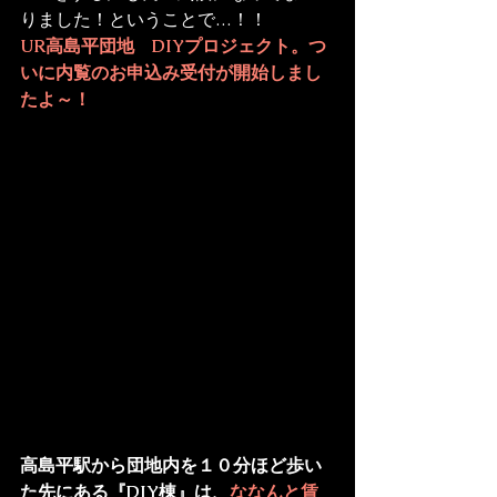
りました！ということで…！！
UR高島平団地　DIYプロジェクト。つ
いに
内覧のお申込み受付
が開始しまし
たよ～！
高島平駅から団地内を１０分ほど歩い
た先にある『DIY棟』は、
ななんと賃