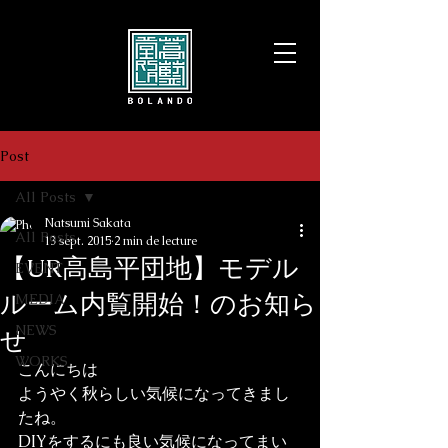
Post
All Posts
Natsumi Sakata
All Posts
13 sept. 2015
2 min de lecture
【UR高島平団地】モデル
EVENT
ルーム内覧開始！のお知ら
MEDIA
NEWS
せ
WORKS
こんにちは

ようやく秋らしい気候になってきまし
たね。

DIYをするにも良い気候になってまい