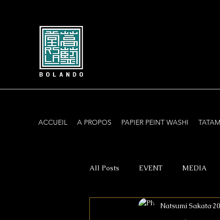
ACCUEIL
A PROPOS
PAPIER PEINT WASHI
TATAM
All Posts
EVENT
MEDIA
Natsumi Sakata
20