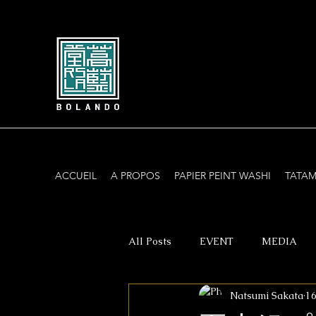
ACCUEIL
A PROPOS
PAPIER PEINT WASHI
TATAM
All Posts
EVENT
MEDIA
Natsumi Sakata
16