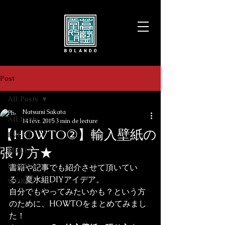
Post
All Posts
Natsumi Sakata
All Posts
14 févr. 2015
3 min de lecture
【HOWTO②】輸入壁紙の
EVENT
張り方★
MEDIA
NEWS
書籍や記事でも紹介させて頂いてい
る、夏水組DIYアイデア。

WORKS
自分でもやってみたいかも？という方
のために、HOWTOをまとめてみまし
た！