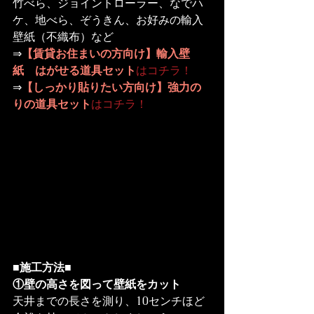
竹べら、ジョイントローラー、なでハ
ケ、地べら、ぞうきん、お好みの輸入
壁紙（不織布）など
⇒
【賃貸お住まいの方向け】輸入壁
紙　はがせる道具セット
はコチラ！
⇒
【しっかり貼りたい方向け】強力の
りの道具セット
はコチラ！
■施工方法■
①壁の高さを図って壁紙をカット
天井までの長さを測り、10センチほど