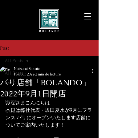
Post
All Posts
Natsumi Sakata
All Posts
18 août 2022
2 min de lecture
パリ店舗「BOLANDO」
EVENT
2022年9月1日開店
MEDIA
NEWS
みなさまこんにちは
本日は弊社代表・坂田夏水が9月にフラ
WORKS
ンス パリにオープンいたします店舗に