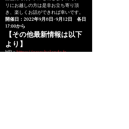
リにお越しの方は是非お立ち寄り頂
き、楽しくお話ができれば幸いです。
開催日：2022年9月8日-9月12日　各日
17:00から
【その他最新情報は以下
より】
HP：
https://www.bolando.fr
Instagram：パリ店舗「BOLANDO」
のインスタグラムアカウントは
こちら
より 
【お問い合わせ】
Mail: xavier@bolando.fr
日本の方はこちらから　
Mail:contact@natsumikumi.com （広
報担当：柿沼）
NEWS