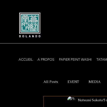
ACCUEIL
A PROPOS
PAPIER PEINT WASHI
TATAM
All Posts
EVENT
MEDIA
Natsumi Sakata
5 