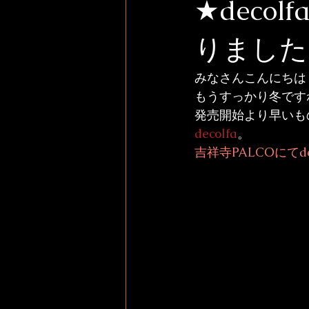
★dec
りました
みなさんこんにちは！
もうすっかり冬です
発売開始より早いも
decolfa
。
吉祥寺PALCO
にて
d