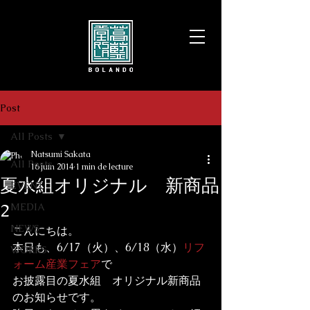
Post
All Posts
Natsumi Sakata
All Posts
16 juin 2014
1 min de lecture
夏水組オリジナル 新商品
EVENT
2
MEDIA
NEWS
こんにちは。

本日も、6/17（火）、6/18（水）
リフ
WORKS
ォーム産業フェア
で

お披露目の夏水組　オリジナル新商品
のお知らせです。