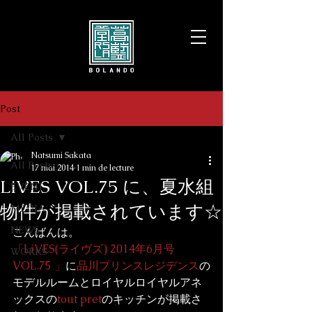
Post
All Posts
Natsumi Sakata
All Posts
17 mai 2014
1 min de lecture
LiVES VOL.75 に、夏水組
EVENT
物件が掲載されています☆
MEDIA
NEWS
こんばんは。
「LiVES(ライヴズ) 2014年6月号 
WORKS
VOL.75 」
に
品川プリンスレジデンス
の
モデルルームとロイヤルロイヤルアネ
ックスの
tout pret
のキッチンが掲載さ