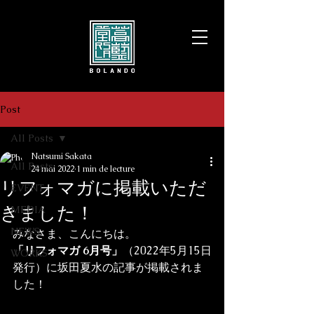
Post
All Posts
Natsumi Sakata
All Posts
24 mai 2022
1 min de lecture
リフォマガに掲載いただ
EVENT
きました！
MEDIA
NEWS
みなさま、こんにちは。
「リフォマガ 6月号」
（2022年5月15日
WORKS
発行）に坂田夏水の記事が掲載されま
した！