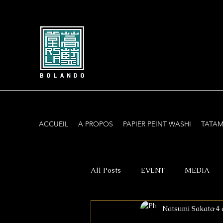
ACCUEIL
A PROPOS
PAPIER PEINT WASHI
TATAM
All Posts
EVENT
MEDIA
Natsumi Sakata
4 