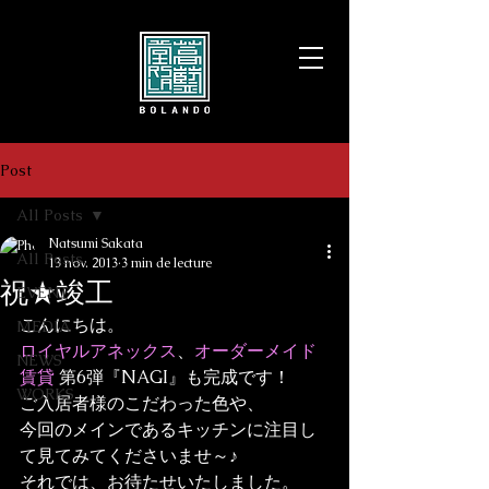
Post
All Posts
Natsumi Sakata
All Posts
13 nov. 2013
3 min de lecture
祝★竣工
EVENT
こんにちは。
MEDIA
ロイヤルアネックス
、
オーダーメイド
NEWS
賃貸
 第6弾『NAGI』も完成です！
WORKS
ご入居者様のこだわった色や、
今回のメインであるキッチンに注目し
て見てみてくださいませ～♪
それでは、お待たせいたしました。