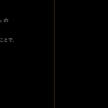
』の
ことで、