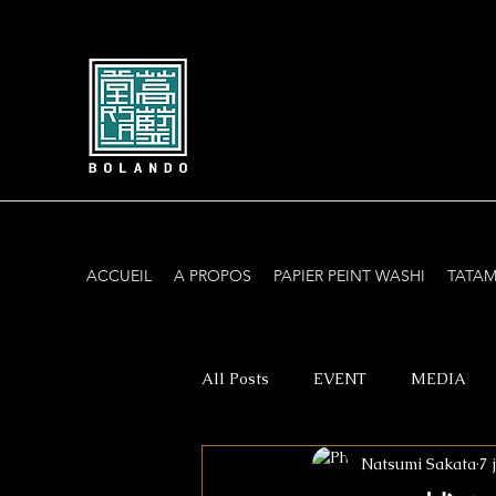
ACCUEIL
A PROPOS
PAPIER PEINT WASHI
TATAM
All Posts
EVENT
MEDIA
Natsumi Sakata
7 