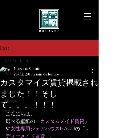
Post
All Posts
Natsumi Sakata
All Posts
25 avr. 2013
2 min de lecture
カスタマイズ賃貸掲載され
EVENT
ました！！そし
MEDIA
NEWS
て。。。！！！
WORKS
こんにちは。
選べる壁紙の「
カスタムメイド賃貸
」
や
女性専用シェアハウスHAGU
の「
レ
ディーメイド賃貸
」、