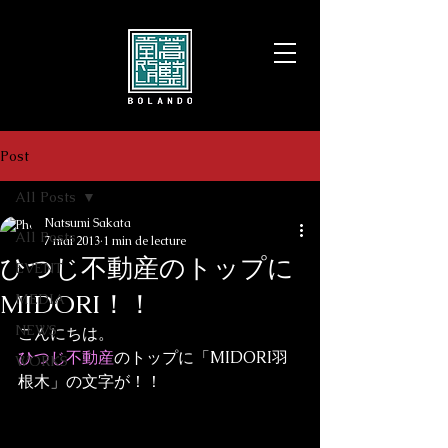
Post
All Posts
Natsumi Sakata
All Posts
7 mai 2013
1 min de lecture
ひつじ不動産のトップに
EVENT
MIDORI！！
MEDIA
NEWS
こんにちは。
ひつじ不動産
のトップに「MIDORI羽
WORKS
根木」の文字が！！