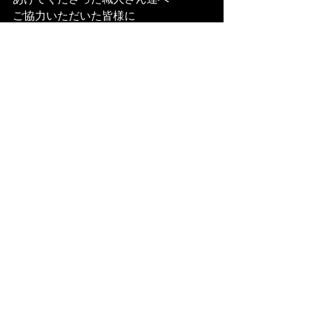
ご協力いただいた皆様に
感謝です。
本当に本当に良い空間に仕上がりまし
た。

これから入居者さん達がここで素敵な
暮らしをスタートしてくれればうれし
いです。
WORKS
Voir tout
Posts récents