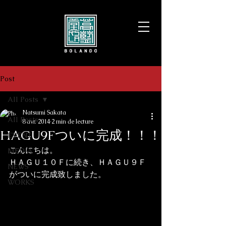
Post
All Posts
Natsumi Sakata
All Posts
8 avr. 2014
2 min de lecture
HAGU9Fついに完成！！！
EVENT
こんにちは。

MEDIA
ＨＡＧＵ１０Ｆに続き、ＨＡＧＵ９Ｆ
NEWS
がついに完成致しました。
WORKS