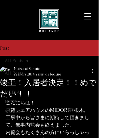
Post
All Posts
Natsumi Sakata
All Posts
22 mars 2014
2 min de lecture
竣工！入居者決定！！めで
EVENT
たい！！
MEDIA
NEWS
こんにちは！
戸建シェアハウスのMIDORI羽根木。
WORKS
工事中から皆さまに期待して頂きまし
て、無事内覧会も終えました。
内覧会もたくさんの方にいらっしゃっ