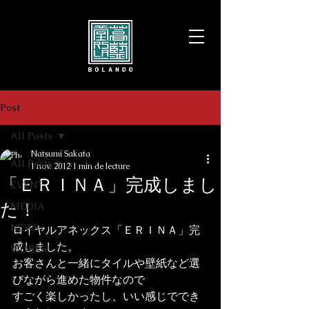
Post
All Posts
Natsumi Sakata
All Posts
1 nov. 2012
1 min de lecture
「ＥＲＩＮＡ」完成しまし
EVENT
た！
MEDIA
NEWS
ロイヤルアネックス「ＥＲＩＮＡ」完
成しました。
WORKS
お客さんと一緒にタイルや壁紙など選
びながら進めた物件なので

すごく楽しかったし、いい感じででき