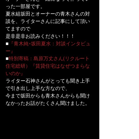
った一部屋です。
夏水組坂田とオーナーの青木さんの対
談を、ライターさんに記事にして頂い
てますので

是非是非お読みください！！！
■
『青木純×坂田夏水：対談インタビュ
ー』
■
特別寄稿：島原万丈さん(リクルート
住宅総研）『賃貸住宅はなぜつまらな
いのか』
ライター石神さんがとっても聞き上手
で引き出し上手な方なので、

今まで坂田からも青木さんからも聞け