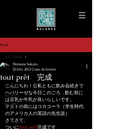
Post
All Posts
Natsumi Sakata
All Posts
20 févr. 2012
2 min de lecture
tout prêt 完成
EVENT
こんにちわ！公私ともに飲み会続きで
MEDIA
ヘパリーゼな今日このごろ…飲む前に
NEWS
は豆乳か牛乳が良いらしいです。
WORKS
テストの前にはコカコーラ（学生時代
のアメリカ人の英語の先生談）
さてさて、

ついに
tout prêt
完成です