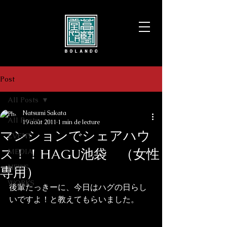
Post
All Posts
Natsumi Sakata
All Posts
19 août 2011
1 min de lecture
マンションでシェアハウ
EVENT
ス！！HAGU池袋 （女性
MEDIA
NEWS
専用）
WORKS
後輩たっきーに、今日はハグの日らし
いですよ！と教えてもらいました。