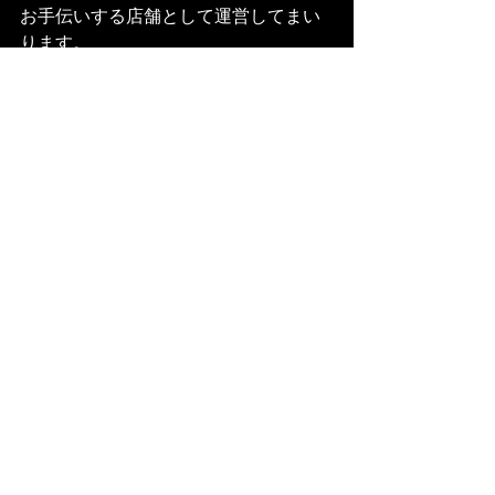
お手伝いする店舗として運営してまい
ります。
お近くにお越しの際はぜひご来店くだ
さいませ！お待ちしております！
こちらに関するプレスリリースを以下
よりご覧いただけます。
20210704発行・夏水組プレスリリース
ダウンロード
NEWS
Voir tout
Posts récents