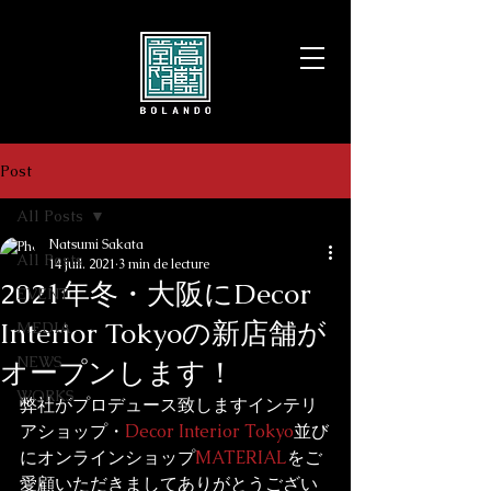
Post
All Posts
Natsumi Sakata
All Posts
14 juil. 2021
3 min de lecture
2021年冬・大阪にDecor
EVENT
Interior Tokyoの新店舗が
MEDIA
NEWS
オープンします！
WORKS
弊社がプロデュース致しますインテリ
アショップ・
Decor Interior Tokyo
並び
にオンラインショップ
MATERIAL
をご
愛顧いただきましてありがとうござい