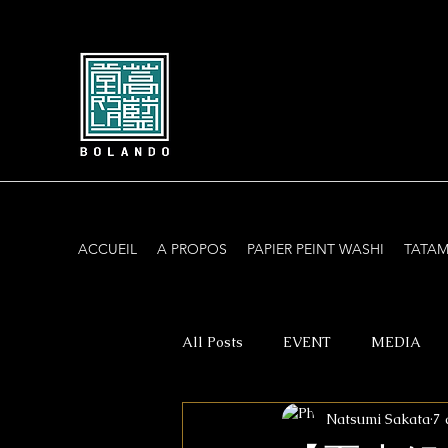
ACCUEIL
A PROPOS
PAPIER PEINT WASHI
TATAM
All Posts
EVENT
MEDIA
Natsumi Sakata
7 