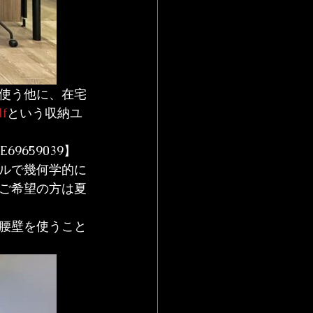
使う他に、在宅
lf
という収納ユ
9659039】
ルで幾何学的に
ご希望の方は夏
腰壁を使うこと