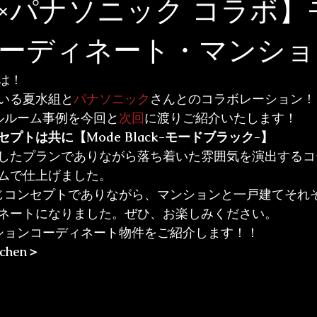
×パナソニック コラボ】
ーディネート・マンショ
は！
いる夏水組と
パナソニック
さんとのコラボレーション！
ルルーム事例を今回と
次回
に渡りご紹介いたします！
プトは共に【Mode Black-モードブラック-】
したプランでありながら落ち着いた雰囲気を演出するコ
ムで仕上げました。
じコンセプトでありながら、マンションと一戸建てそれ
ネートになりました。ぜひ、お楽しみください。
ションコーディネート物件をご紹介します！！
tchen＞