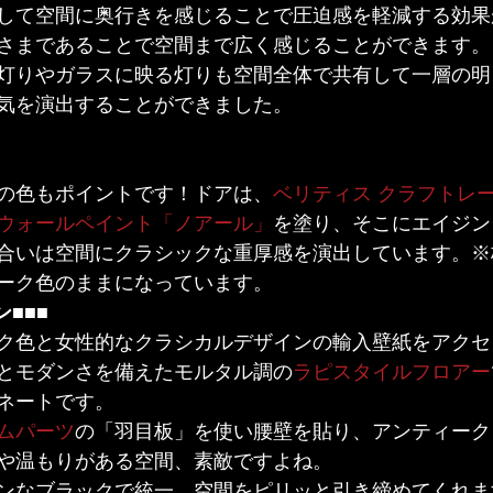
して空間に奥行きを感じることで圧迫感を軽減する効果
さまであることで空間まで広く感じることができます。
灯りやガラスに映る灯りも空間全体で共有して一層の明
気を演出することができました。

の色もポイントです！ドアは、
ベリティス クラフトレ
ウォールペイント「ノアール」
を塗り、そこにエイジン
合いは空間にクラシックな重厚感を演出しています。※
ーク色のままになっています。
■■■
ク色と女性的なクラシカルデザインの輸入壁紙をアクセ
とモダンさを備えたモルタル調の
ラピスタイルフロアー
ネートです。
ムパーツ
の「羽目板」を使い腰壁を貼り、アンティーク
や温もりがある空間、素敵ですよね。
ンなブラックで統一。空間をピリッと引き締めてくれま