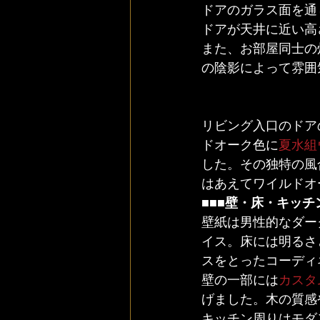
ドアのガラス面を通
ドアが天井に近い高
また、お部屋同士の
の陰影によって雰囲
リビング入口のドア
ドオーク色に
夏水組
した。その独特の風
はあえてワイルドオ
■■■壁・床・キッチン
壁紙は男性的なダー
イス。床には明るさ
スをとったコーディ
壁の一部には
カスタ
げました。木の質感
キッチン周りはモダ