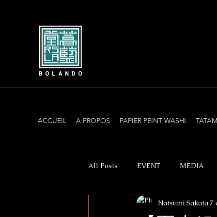
ACCUEIL
A PROPOS
PAPIER PEINT WASHI
TATAM
All Posts
EVENT
MEDIA
Natsumi Sakata
7 