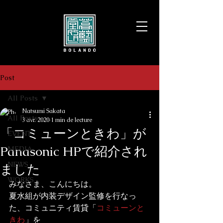
Post
All Posts
Natsumi Sakata
All Posts
3 avr. 2020
1 min de lecture
「コミューンときわ」が
EVENT
Panasonic HPで紹介され
MEDIA
NEWS
ました
WORKS
みなさま、こんにちは。
夏水組が内装デザイン監修を行なっ
た、コミュニティ賃貸「
コミューンと
きわ
」を