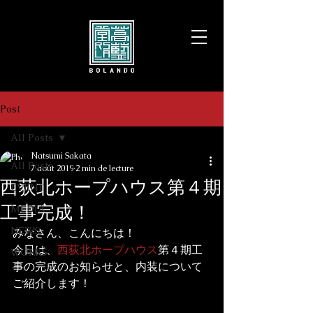
Post
All Posts
Natsumi Sakata
All Posts
7 août 2019
2 min de lecture
西荻北ホープハウス第４期
EVENT
工事完成！
MEDIA
NEWS
みなさん、こんにちは！

今日は、
西荻北ホープハウス
第４期工
WORKS
事の完成のお知らせと、内装について
ご紹介します！