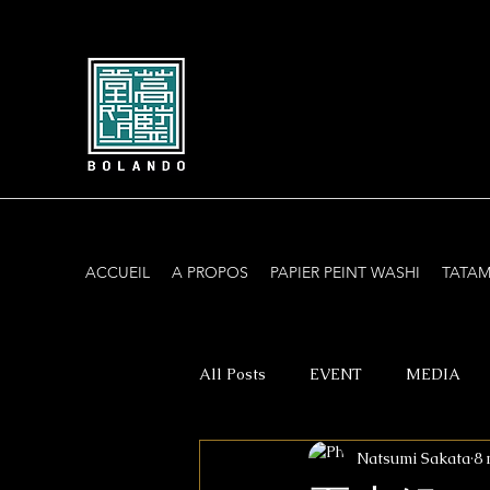
ACCUEIL
A PROPOS
PAPIER PEINT WASHI
TATAM
All Posts
EVENT
MEDIA
Natsumi Sakata
8 