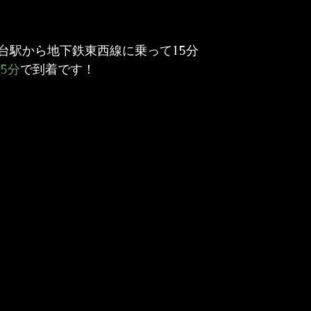
台駅から地下鉄東西線に乗って15分
5分
で到着です！