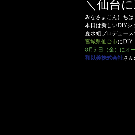
＼仙台に
みなさまこんにちは
本日は新しいDIY
夏水組プロデュース
宮城県仙台市
にDIY
8月5 日（金）にオ
和以美株式会社
さん