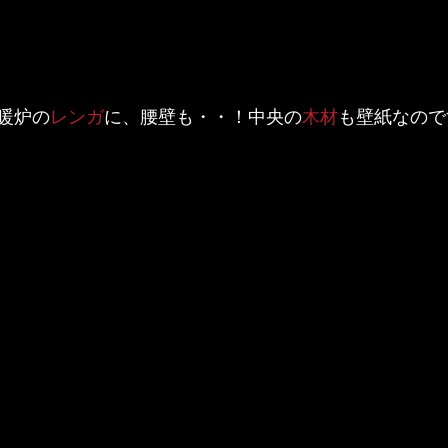
暖炉の
レンガ
に、腰壁も・・！中央の
木材
も壁紙なので