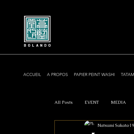
ACCUEIL
A PROPOS
PAPIER PEINT WASHI
TATAM
All Posts
EVENT
MEDIA
Natsumi Sakata
19