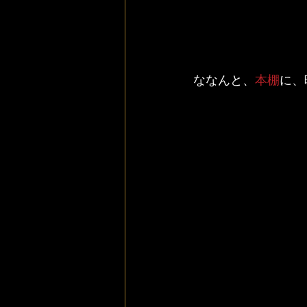
ななんと、
本棚
に、