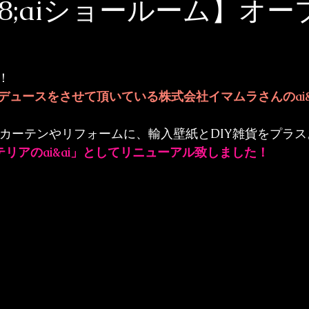
038;aiショールーム】オ
！
デュースをさせて頂いている
株式会社イマムラ
さんの
a
リアのai&ai」としてリニューアル致しました！