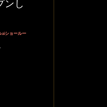
ープンし
i&aiショールー