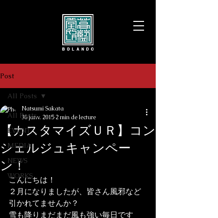
Post
All Posts
Natsumi Sakata
All Posts
30 janv. 2015
2 min de lecture
【カスタマイズＵＲ】コン
EVENT
シェルジュキャンペー
MEDIA
NEWS
ン！
WORKS
こんにちは！
２月になりましたが、皆さん風邪など
引かれてませんか？

雪も降りまだまだ風も強い毎日です