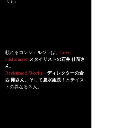
です。
頼れるコンシェルジュは、
Love 
customizer
 スタイリストの石井 佳苗さ
ん
Reclaimed Works
　ディレクターの岩
西 剛さん
、そして
夏水組長
！とテイス
トの異なる３人。