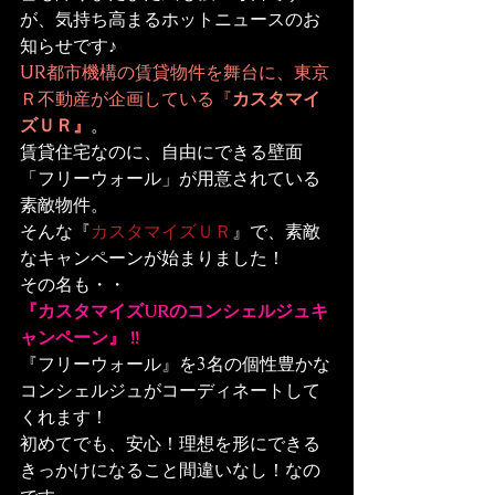
が、気持ち高まるホットニュースのお
知らせです♪
UR都市機構
の賃貸物件を舞台に、
東京
Ｒ不動産
が企画している
『
カスタマイ
ズＵＲ
』
。
賃貸住宅なのに、自由にできる壁面
「フリーウォール」が用意されている
素敵物件。

そんな『
カスタマイズＵＲ
』で、素敵
なキャンペーンが始まりました！
『カスタマイズURのコンシェルジュキ
ャンペーン』 !!
『フリーウォール』を3名の個性豊かな
コンシェルジュがコーディネートして
くれます！

初めてでも、安心！理想を形にできる
きっかけになること間違いなし！なの