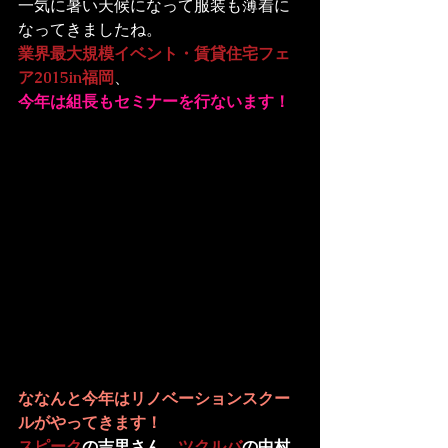
一気に暑い天候になって服装も薄着に
なってきましたね。
業界最大規模イベント・賃貸住宅フェ
ア2015in福岡
今年は組長もセミナーを行ないます！
ななんと今年は
リノベーションスクー
ル
がやってきます！
スピーク
の吉里さん、
ツクルバ
の中村