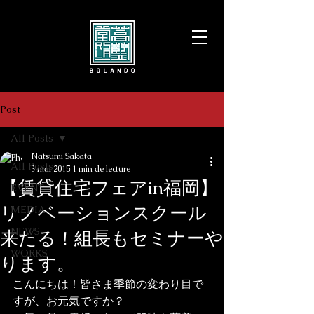
Post
All Posts
Natsumi Sakata
All Posts
3 mai 2015
1 min de lecture
【賃貸住宅フェアin福岡】
EVENT
リノベーションスクール
MEDIA
NEWS
来たる！組長もセミナーや
WORKS
ります。
こんにちは！皆さま季節の変わり目で
すが、お元気ですか？
