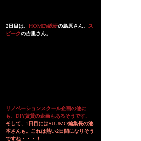
2日目は、
HOME’s総研
の島原さん、
ス
ピーク
の吉里さん。
リノベーションスクール企画の他に
も、DIY賃貸の企画もあるそうです。
そして、1日目には
SUUMO
編集長の池
本さんも。これは熱い2日間になりそう
ですね・・・！