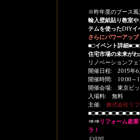
※昨年度のブース風
輸入壁紙貼り教室や
テムを使ったDIY
さらにパワーアップ
■□
イベント詳細
■□■
住宅市場の未来がわ
リノベーションフェア
開催日程:　2015年6月
開催時間:　10:00～1
開催会場:　東京ビッ
入場料:　無料

主催:　
株式会社リフ
■□■□■□■□■□■□■□■
⇒⇒
リフォーム産業フ
ラ！
EVENT