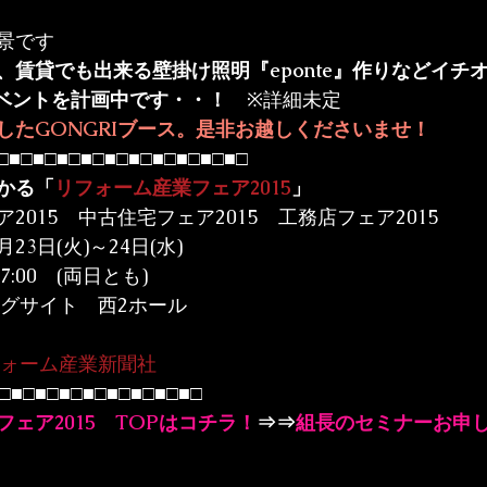
景です
、賃貸でも出来る壁掛け照明『eponte』作りなどイチ
イベントを計画中です・・！
　※詳細未定
したGONGRIブース。是非お越しくださいませ！
□■□■□■□■□■□■□■□■□■□■□
かる「
リフォーム産業フェア2015
」
2015　中古住宅フェア2015　工務店フェア2015
23日(火)～24日(水)

7:00　(両日とも)

グサイト　西2ホール

ォーム産業新聞社
□■□■□■□■□■□■□■□■□
ェア2015　TOPはコチラ！
⇒⇒
組長のセミナーお申