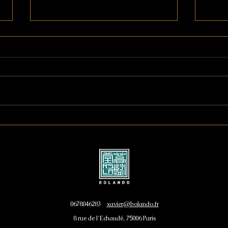
【NATSUMIKUMI
【NA
MATERIAL】IFFT/インテリ
MAT
アライフスタイルリビング
ア 
2021開催中！
20
0678046283
xavier@bolando.fr
8 rue de l'Echaudé, 75006 Paris