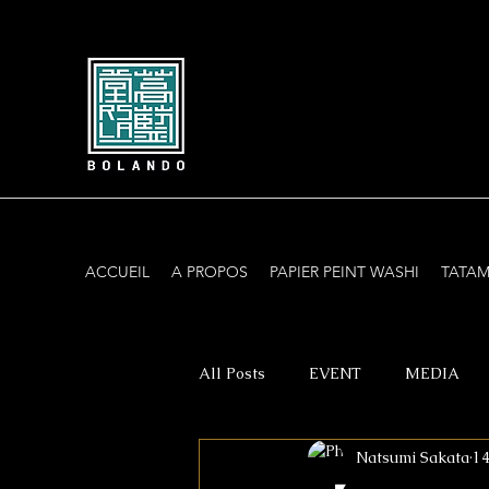
ACCUEIL
A PROPOS
PAPIER PEINT WASHI
TATAM
All Posts
EVENT
MEDIA
Natsumi Sakata
14