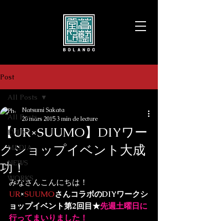
Post
All Posts
Natsumi Sakata
All Posts
20 mars 2015
3 min de lecture
【UR×SUUMO】DIYワー
EVENT
クショップイベント大成
MEDIA
NEWS
功！
WORKS
みなさんこんにちは！
UR
×
SUUMO
さんコラボのDIYワークシ
ョップイベント第2回目★
先週土曜日に
行ってまいりました！