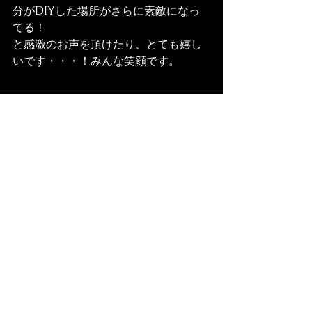
分がDIYした場所がさらに素敵になっ
てる！

と感激のお声を頂けたり、とても嬉し
いです・・・！みんな笑顔です。
DIYでここまでできるんだ・・！わた
しだったらこんな風にしたいな・・
このイベントを通してお部屋づくりを
もっと身近に感じて頂けたらとても嬉
しいです。