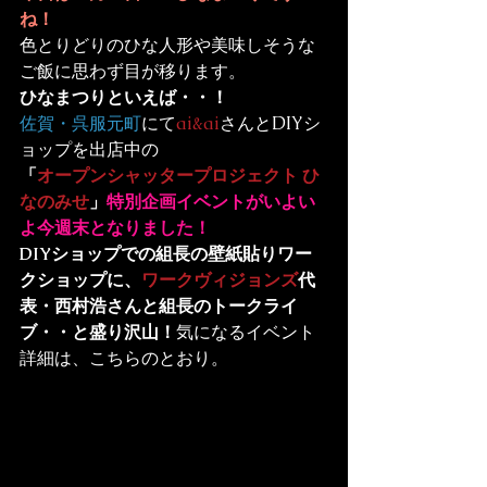
ね！
色とりどりのひな人形や美味しそうな
ご飯に思わず目が移ります。
ひなまつりといえば・・！
佐賀・呉服元町
にて
ai&ai
さんとDIYシ
「
オープンシャッタープロジェクト ひ
なのみせ
」
特別企画イベントがいよい
よ今週末となりました！
DIYショップでの組長の壁紙貼りワー
クショップに、
ワークヴィジョンズ
代
表・西村浩さんと組長のトークライ
ブ・・と盛り沢山！
気になるイベント
詳細は、こちらのとおり。