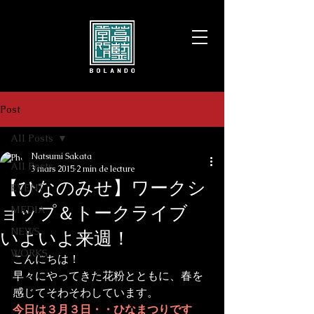
Post
All Posts
Natsumi Sakata
All Posts
3 mars 2015
2 min de lecture
【ひなのみせ】ワークシ
EVENT
ョップ＆トークライブ
MEDIA
NEWS
いよいよ来週！
WORKS
こんにちは！

早々にやってきた花粉とともに、春を
感じてそわそわしています。
今日は３月３日・・ひなまつりです