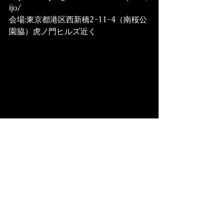
ijo/
会場:東京都港区西新橋2-11-4（南桜公
園脇）虎ノ門ヒルズ近く
皆様のご来場、一同心よりお待ちして
おります！！
EVENT