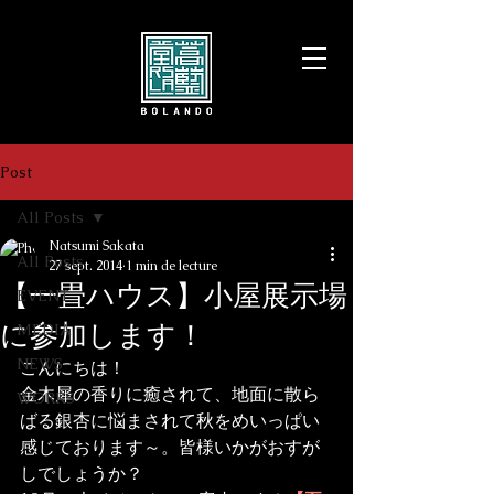
Post
All Posts
Natsumi Sakata
All Posts
27 sept. 2014
1 min de lecture
【一畳ハウス】小屋展示場
EVENT
に参加します！
MEDIA
NEWS
こんにちは！
金木犀の香りに癒されて、地面に散ら
WORKS
ばる銀杏に悩まされて秋をめいっぱい
感じております～。皆様いかがおすが
しでしょうか？