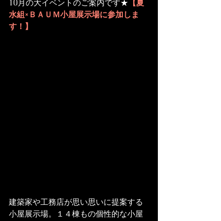
10月の大イベントのご案内です★
【夏
水組×
ＢＡＵＭ
小屋展示場
に参加しま
す！】
建築家や工務店が思い思いに提案する
小屋展示場。１４棟もの個性的な小屋