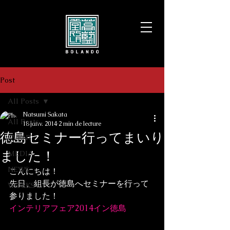
Post
All Posts
Natsumi Sakata
All Posts
18 janv. 2014
2 min de lecture
徳島セミナー行ってまいり
EVENT
ました！
MEDIA
NEWS
こんにちは！
先日、組長が徳島へセミナーを行って
WORKS
参りました！
インテリアフェア2014イン徳島