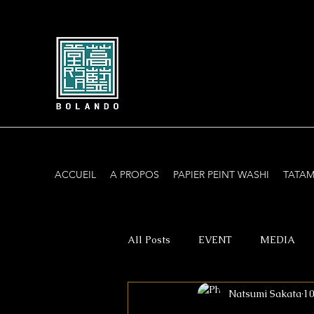
ACCUEIL
A PROPOS
PAPIER PEINT WASHI
TATAM
All Posts
EVENT
MEDIA
Natsumi Sakata
10