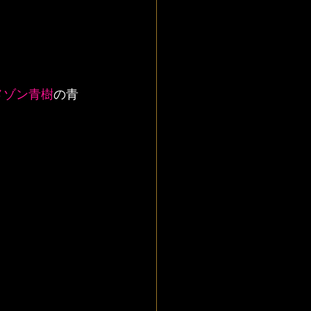
メゾン青樹
の青