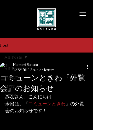
Post
All Posts
Natsumi Sakata
All Posts
3 déc. 2019
2 min de lecture
コミューンときわ『外覧
EVENT
会』のお知らせ
MEDIA
NEWS
みなさん、こんにちは！

今日は、『
コミューンときわ
』の外覧
WORKS
会のお知らせです！