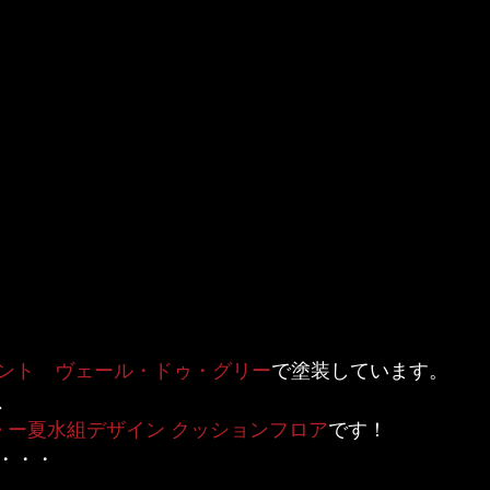
ント　ヴェール・ドゥ・グリー
で塗装しています。
、
e Tile ー夏水組デザイン クッションフロア
です！
・・・