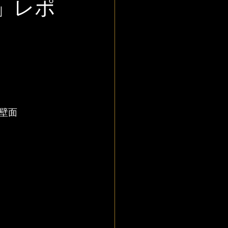
京」レポ
壁面