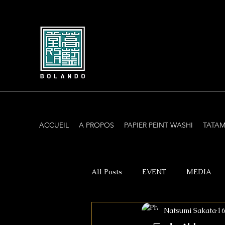
ACCUEIL
A PROPOS
PAPIER PEINT WASHI
TATAM
All Posts
EVENT
MEDIA
Natsumi Sakata
16