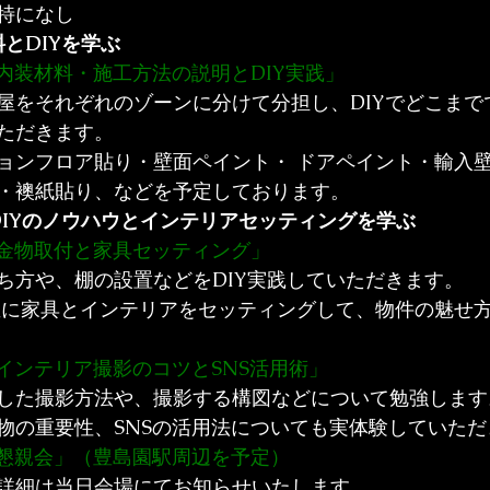
特になし
とDIYを学ぶ
　「内装材料・施工方法の説明とDIY実践」
屋をそれぞれのゾーンに分けて分担し、DIYでどこまで
ただきます。
ョンフロア貼り・壁面ペイント・ ドアペイント・輸入
・襖紙貼り、などを予定しております。
DIYのノウハウとインテリアセッティングを学ぶ
0　「金物取付と家具セッティング」
ち方や、棚の設置などをDIY実践していただきます。
屋に家具とインテリアをセッティングして、物件の魅せ
　「インテリア撮影のコツとSNS活用術」
した撮影方法や、撮影する構図などについて勉強します
物の重要性、SNSの活用法についても実体験していただ
0　「懇親会」（豊島園駅周辺を予定）
詳細は当日会場にてお知らせいたします。