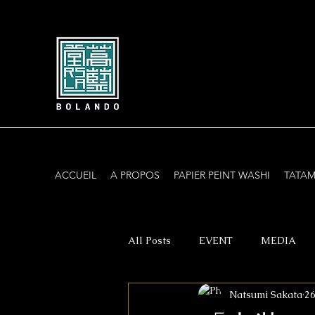
ACCUEIL
A PROPOS
PAPIER PEINT WASHI
TATAM
All Posts
EVENT
MEDIA
Natsumi Sakata
26