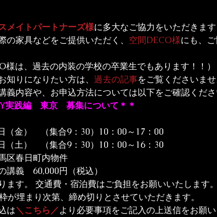
スメイトパートナーズ様
に多大なご協力をいただきます
際の家具などをご提供いただく、
空間DECO様
にも、ご
CO様は、過去の内装の学校の卒業生でもあります！！）
お知りになりたい方は、
過去の記事
をご覧くださいませ
講義内容や、お申込方法については以下をご確認くださ
IY実践編　東京　募集について＊＊
日（金）　（集合9：30）10：00～17：00

2日（土）　（集合9：30）10：00～16：30
馬区春日町内物件
講義　60,000円（税込）
ります。 交通費・宿泊費はご負担をお願いいたします
※枠が埋まり次第、締め切りとさせていただきます。
込は
＼こちら／
より必要事項をご記入の上送信をお願い