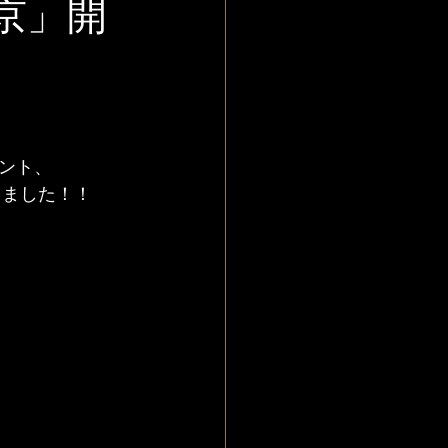
京」開
ント、
しました！！