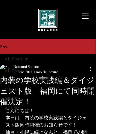
Post
All Posts
Natsumi Sakata
All Posts
11 nov. 2017
3 min de lecture
内装の学校実践編＆ダイジ
EVENT
ェスト版 福岡にて同時開
MEDIA
NEWS
催決定！
WORKS
こんにちは！
本日は、内装の学校実践編とダイジェ
スト版同時開催のお知らせです！
仙台・札幌に続きなんと、
福岡
での開