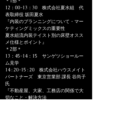
＊1部＊
12：00-13：30　株式会社夏水組　代
表取締役 坂田夏水
『内装のプランニングについて・マー
ケティングミックスの重要性
夏水組流内装テイスト別の床壁オスス
メ仕様とポイント』
＊2部＊
13：45-14：15　サンゲツショールー
ム見学
14 : 20-15 : 20　株式会社ハウスメイト
パートナーズ　東京営業部 課長 谷尚子 
氏
『不動産屋、大家、工務店の関係で大
切なこと・解決方法
谷流・不動産屋も簡単にできるコスパ
重視の内装コーディネートシートのつ
くりかた』
＊3部＊