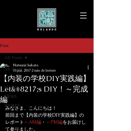
Post
All Posts
Natsumi Sakata
All Posts
18 juil. 2017
2 min de lecture
【内装の学校DIY実践編】
EVENT
Let&#8217;s DIY！～完成
MEDIA
NEWS
編
WORKS
みなさま、こんにちは！
前回まで【内装の学校DIY実践編】の
レポート
～AM編
・
～PM編
をお届けし
て参りました。