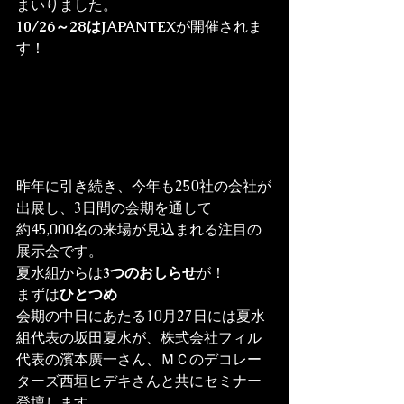
10/26～28はJAPANTEX
が開催されま
す！
昨年に引き続き、今年も250社の会社が
出展し、3日間の会期を通して

約45,000名の来場が見込まれる注目の
展示会です。

夏水組からは
3つのおしらせ
が！
まずは
ひとつめ
会期の中日にあたる10月27日には夏水
組代表の坂田夏水が、株式会社フィル
代表の濱本廣一さん、ＭＣのデコレー
ターズ西垣ヒデキさんと共にセミナー
登壇します