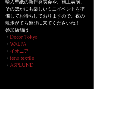
輸入壁紙の新作発表会や、施工実演、
そのほかにも楽しいミニイベントを準
備してお待ちしておりますので、夜の
散歩がてら遊びに来てくださいね！
参加店舗は

・
Decor Tokyo
・
WALPA
・
イオニア
・
ieno textile
・
ASPLUND
上記店舗で10/28 18：00～20：30は特
別営業！

事前参加予約等は不要です
イベント詳細は
Decor Tokyoのフェイ