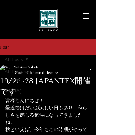
Post
All Posts
Natsumi Sakata
All Posts
18 oct. 2016
2 min de lecture
10/26~28 JAPANTEX開催
EVENT
です！
MEDIA
NEWS
皆様こんにちは！

最近ではだいぶ涼しい日もあり、秋ら
WORKS
しさを感じる気候になってきました
ね。
秋といえば、今年もこの時期がやって