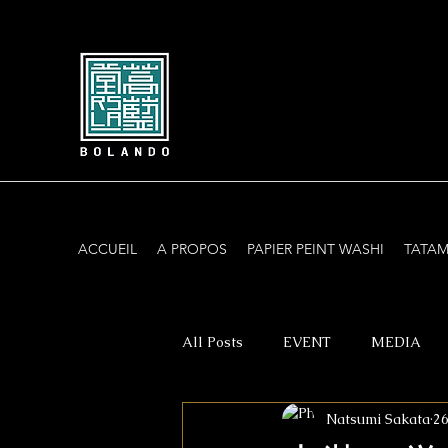
ACCUEIL
A PROPOS
PAPIER PEINT WASHI
TATAM
All Posts
EVENT
MEDIA
Natsumi Sakata
26