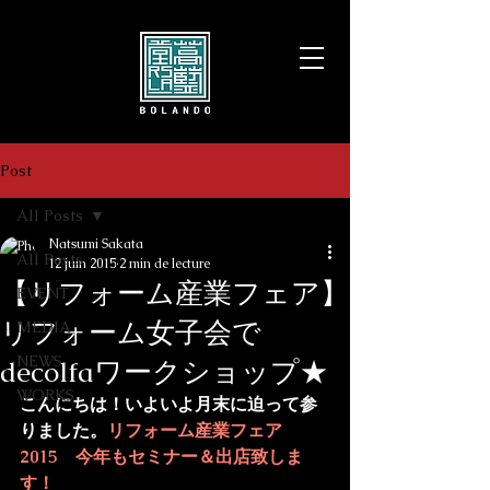
Post
All Posts
Natsumi Sakata
All Posts
12 juin 2015
2 min de lecture
【リフォーム産業フェア】
EVENT
リフォーム女子会で
MEDIA
NEWS
decolfaワークショップ★
WORKS
こんにちは！いよいよ月末に迫って参
りました。
リフォーム産業フェア
2015　今年もセミナー＆出店致しま
す！